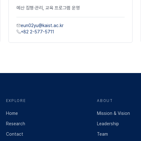
예산
집행
·
관리
,
교육
프로그램
운영
eun02yu@kaist.ac.kr
+82 2-577-5711
EXPLORE
ABOUT
Home
Mission & Vision
Research
Leadership
Contact
Team