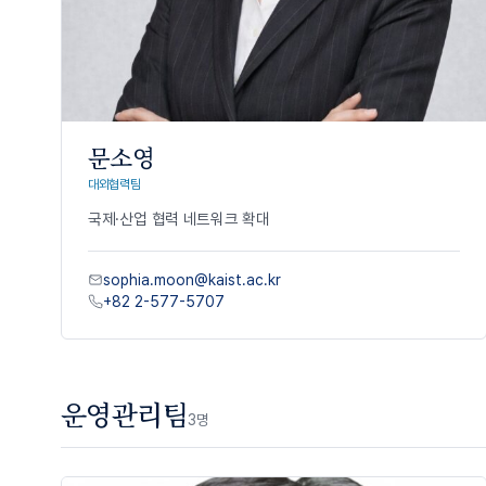
문소영
대외협력팀
국제
·
산업
협력
네트워크
확대
sophia.moon@kaist.ac.kr
+82 2-577-5707
운영관리팀
3
명