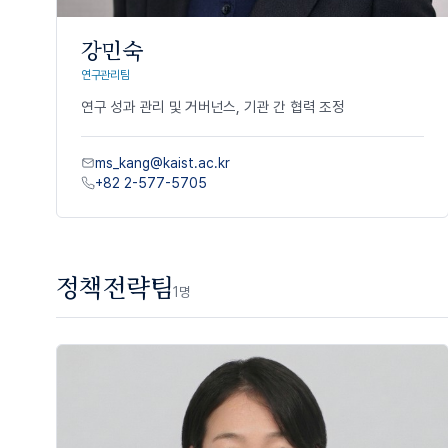
강민숙
연구관리팀
연구
성과
관리
및
거버넌스
,
기관
간
협력
조정
ms_kang@kaist.ac.kr
+82 2-577-5705
정책전략팀
1
명