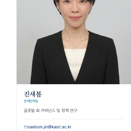
진새봄
정책전략팀
글로벌
AI
거버넌스
및
정책
연구
saebom.jin@kaist.ac.kr