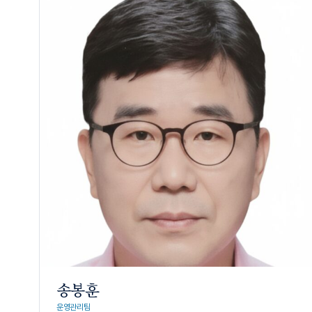
송봉훈
운영관리팀