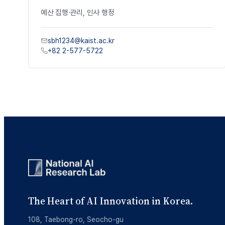
예산
집행
·
관리
,
인사
행정
sbh1234@kaist.ac.kr
+82 2-577-5722
The Heart of AI Innovation in Korea.
108, Taebong-ro, Seocho-gu