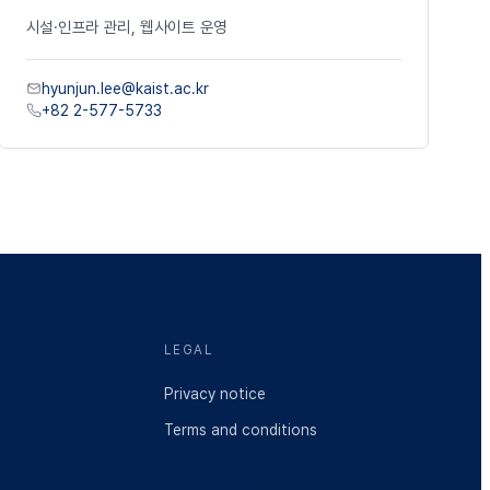
시설
·
인프라
관리
,
웹사이트
운영
hyunjun.lee@kaist.ac.kr
+82 2-577-5733
LEGAL
Privacy notice
Terms and conditions