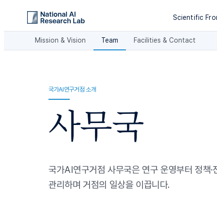
Scientific Fro
Mission & Vision
Team
Facilities & Contact
국가AI연구거점 소개
사무국
국가
AI
연구거점
사무국은
연구
운영부터
정책
·
관리하며
거점의
일상을
이끕니다
.