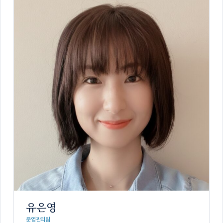
유은영
운영관리팀