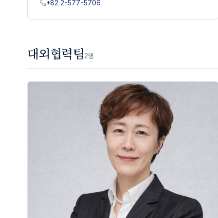
+82 2-577-5706
대외협력팀
2
명